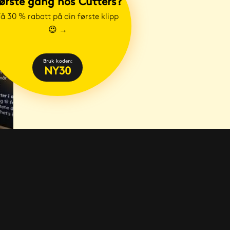
ørste gang hos Cutters?
å 30 % rabatt på din første klipp
😍
→
Bruk koden:
NY30