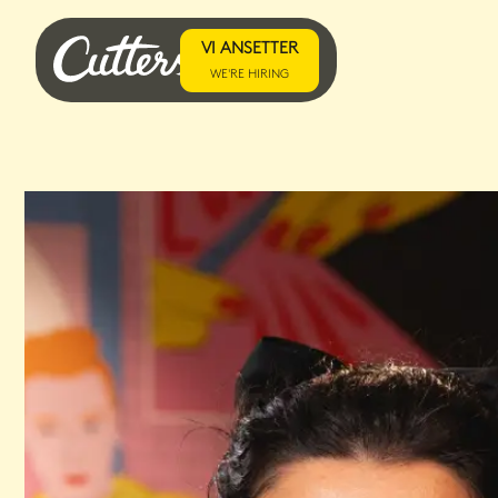
VI ANSETTER
WE'RE HIRING