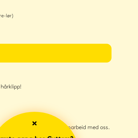
re-lør)
hårklipp!
 med enda bedre tilbud i samarbeid med oss.
t forbund.