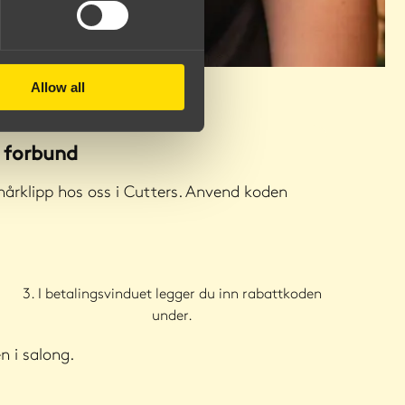
Allow all
s forbund
hårklipp hos oss i Cutters. Anvend koden
3. I betalingsvinduet legger du inn rabattkoden
under.
 i salong.