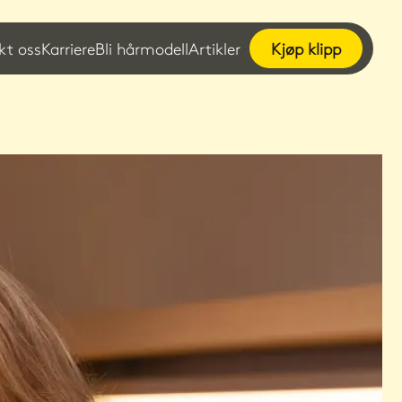
kt oss
Karriere
Bli hårmodell
Artikler
Kjøp klipp