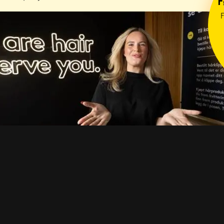
F
F
Last ned appen!