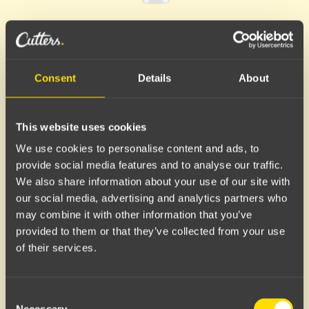
HUFS All in One
Conditioner
Consent
Details
About
Intensive care
This website uses cookies
We use cookies to personalise content and ads, to
ALL in ONE Conditioner inneholder Keraveg-18 og
provide social media features and to analyse our traffic.
vegansk hydrolyserte erte- og hveteproteiner som
We also share information about your use of our site with
gjenoppbygger kjemisk og naturlig tørt hår.
our social media, advertising and analytics partners who
may combine it with other information that you’ve
Bruk
provided to them or that they’ve collected from your use
Balsam: Påfør i håndkletørt hår og skyll grundig ut.
of their services.
Kur: Påfør i håndkletørt hår og la virke i 3-5
Consent
minutter for maksimal effekt før den skylles godt