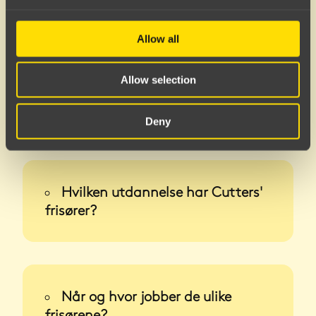
appen?
Allow all
Allow selection
Hva er fordelene med å bruke
app?
Deny
Hvilken utdannelse har Cutters'
frisører?
Når og hvor jobber de ulike
frisørene?