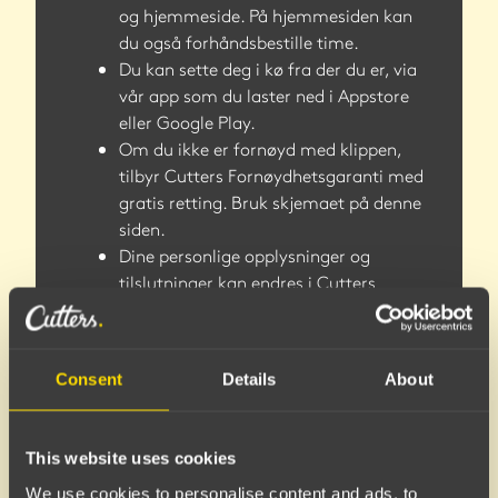
og hjemmeside. På hjemmesiden kan
du også forhåndsbestille time.
Du kan sette deg i kø fra der du er, via
vår app som du laster ned i Appstore
eller Google Play.
Om du ikke er fornøyd med klippen,
tilbyr Cutters Fornøydhetsgaranti med
gratis retting. Bruk skjemaet på denne
siden.
Dine personlige opplysninger og
tilslutninger kan endres i Cutters
appen under “min profil” tabben.
Henvendelser om sletting av
personopplysninger blir behandlet av
Consent
Details
About
kundeservice innen 24 timer innenfor
vanlig arbeidstid.
Våre vilkår ved bruk av våre tjenester
f
This website uses cookies
inner du her
.
We use cookies to personalise content and ads, to