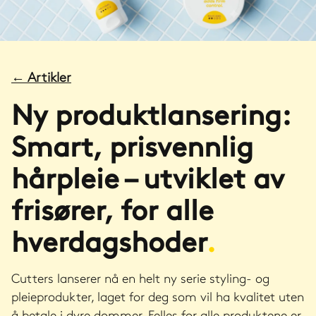
←
Artikler
Ny produktlansering:
Smart, prisvennlig
hårpleie – utviklet av
frisører, for alle
hverdagshoder
.
Cutters lanserer nå en helt ny serie styling- og
pleieprodukter, laget for deg som vil ha kvalitet uten
å betale i dyre dommer. Felles for alle produktene er