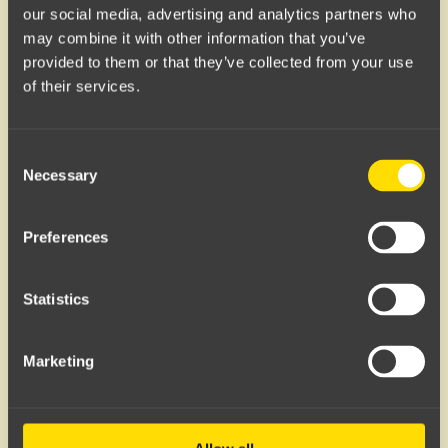
our social media, advertising and analytics partners who
may combine it with other information that you’ve
provided to them or that they’ve collected from your use
of their services.
Consent
Necessary
Selection
Preferences
Hair Serum er den lille detaljen som gjør stor
forskjell for helhetsinntrykket. Det:
Statistics
Gir umiddelbar, speilaktig glans når det brukes i
riktig mengde
Marketing
Temmer frizz og småhår, og samler håret
Fremhever struktur – enten du har glatt, bølgete eller
krøllete hår